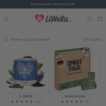
Direkt
Kostenloser Versand in DE
zum
Inhalt
Warenko
Filtern und sortieren
9 Produkte
Z-SNACK
Biokotbeutel
15
2
(15)
(2)
Bewertungen
Bewertung