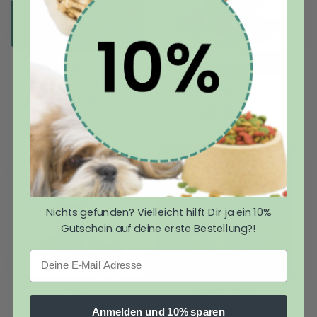
Bissfester Teddy
PREMIUM FELLPFLEGE
SHAMPOO
3
(3)
Bewertungen
4
(4)
Normaler
19,95 €
insgesamt
Bewertunge
Normaler
29,90 €
insgesamt
Preis
Preis
Nichts gefunden? Vielleicht hilft Dir ja ein 10%
Gutschein auf deine erste Bestellung?!
Deine E-Mail Adresse
Z-Spot
ZAHNFEE STICKS
Normaler
24,90 €
1
(1)
Anmelden und 10% sparen